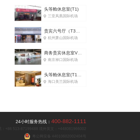
头等舱休息室(T1)
三亚凤凰国际机场
贵宾六号厅（T3国内）
杭州萧山国际机场
商务贵宾休息室V6(T2国内)
南京禄口国际机场
头等舱休息室(T1国内)
海口美兰国际机场
400-882-1111
24小时服务热线：
+86 513-87199488 境外英文：+448081966002
粤公网安备 44010602002404号