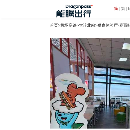
简
繁
首页
>
机场高铁
>
大连北站
>餐食体验厅-赛百