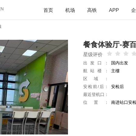
EN
首页
机场
高铁
APP
企
味
餐食体验厅-赛
星级评价
出发口：
国内出发
航站楼：
主樓
区域：
安检前/后：
安检后
最近登机口：
位置：
南进站口安检