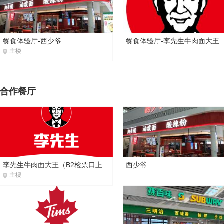
餐食体验厅-西少爷
主楼
合作餐厅
李先生牛肉面大王（B2检票口上方）
西少爷
主樓