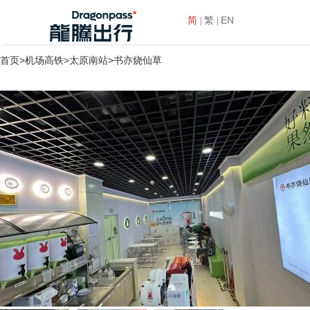
简
繁
EN
首页
>
机场高铁
>
太原南站
>书亦烧仙草